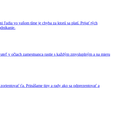
i ľudia vo vašom tíme je chyba za ktorú sa platí. Prijať tých
dnikanie.
vateľ v očiach zamestnanca rastie s každým zmysluplným a na mieru
 zorientovať ťa. Prinášame tipy a rady ako sa odprezentovať a