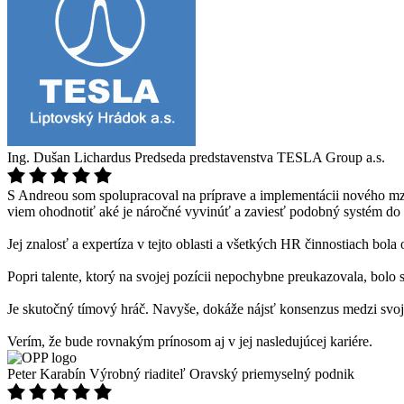
Ing. Dušan Lichardus
Predseda predstavenstva TESLA Group a.s.
S Andreou som spolupracoval na príprave a implementácii nového mz
viem ohodnotiť aké je náročné vyvinúť a zaviesť podobný systém do 
Jej znalosť a expertíza v tejto oblasti a všetkých HR činnostiach b
Popri talente, ktorý na svojej pozícii nepochybne preukazovala, bolo
Je skutočný tímový hráč. Navyše, dokáže nájsť konsenzus medzi svoji
Verím, že bude rovnakým prínosom aj v jej nasledujúcej kariére.
Peter Karabín
Výrobný riaditeľ Oravský priemyselný podnik