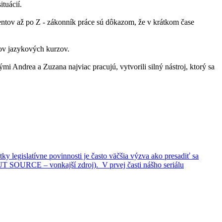
tuácií.
ntov až po Z - zákonník práce sú dôkazom, že v krátkom čase
kov jazykových kurzov.
Andrea a Zuzana najviac pracujú, vytvorili silný nástroj, ktorý sa
ky legislatívne povinnosti je často väčšia výzva ako presadiť sa
UT SOURCE – vonkajší zdroj). V prvej časti nášho seriálu