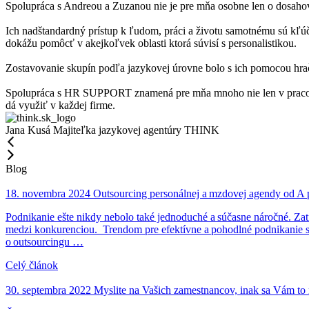
Spolupráca s Andreou a Zuzanou nie je pre mňa osobne len o dosahova
Ich nadštandardný prístup k ľudom, práci a životu samotnému sú kľ
dokážu pomôcť v akejkoľvek oblasti ktorá súvisí s personalistikou.
Zostavovanie skupín podľa jazykovej úrovne bolo s ich pomocou hrač
Spolupráca s HR SUPPORT znamená pre mňa mnoho nie len v pracovnom,
dá využiť v každej firme.
Jana Kusá
Majiteľka jazykovej agentúry THINK
Blog
18. novembra 2024
Outsourcing personálnej a mzdovej agendy od A p
Podnikanie ešte nikdy nebolo také jednoduché a súčasne náročné. Zatia
medzi konkurenciou. Trendom pre efektívne a pohodlné podnikanie sa
o outsourcingu …
Celý článok
30. septembra 2022
Myslite na Vašich zamestnancov, inak sa Vám t