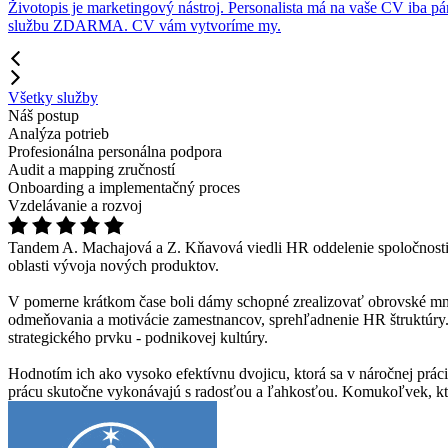
Životopis je marketingový nástroj. Personalista má na vaše CV iba pár
službu ZDARMA. CV vám vytvoríme my.
Všetky služby
Náš postup
Analýza potrieb
Profesionálna personálna podpora
Audit a mapping zručností
Onboarding a implementačný proces
Vzdelávanie a rozvoj
Tandem A. Machajová a Z. Kňavová viedli HR oddelenie spoločnosti 
oblasti vývoja nových produktov.
V pomerne krátkom čase boli dámy schopné zrealizovať obrovské množ
odmeňovania a motivácie zamestnancov, sprehľadnenie HR štruktúry. 
strategického prvku - podnikovej kultúry.
Hodnotím ich ako vysoko efektívnu dvojicu, ktorá sa v náročnej prác
prácu skutočne vykonávajú s radosťou a ľahkosťou. Komukoľvek, kto