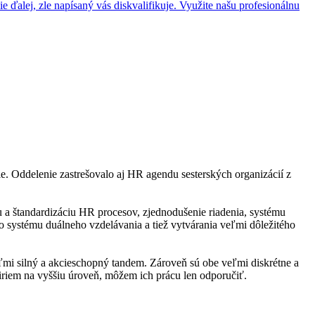
e ďalej, zle napísaný vás diskvalifikuje. Využite našu profesionálnu
. Oddelenie zastrešovalo aj HR agendu sesterských organizácií z
 a štandardizáciu HR procesov, zjednodušenie riadenia, systému
 systému duálneho vzdelávania a tiež vytvárania veľmi dôležitého
eľmi silný a akcieschopný tandem. Zároveň sú obe veľmi diskrétne a
riem na vyššiu úroveň, môžem ich prácu len odporučiť.