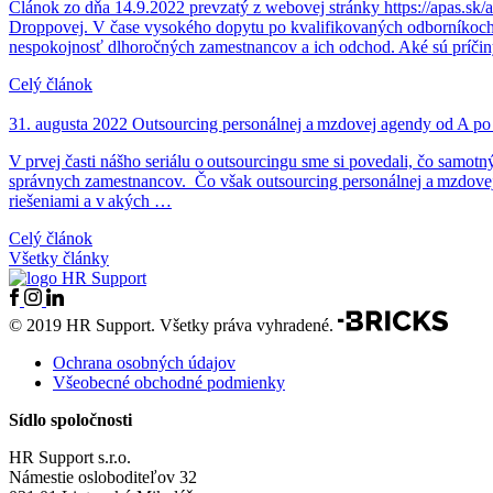
Článok zo dňa 14.9.2022 prevzatý z webovej stránky https://apas.sk
Droppovej. V čase vysokého dopytu po kvalifikovaných odborníkoch s
nespokojnosť dlhoročných zamestnancov a ich odchod. Aké sú príčiny
Celý článok
31. augusta 2022
Outsourcing personálnej a mzdovej agendy od A po 
V prvej časti nášho seriálu o outsourcingu sme si povedali, čo samotn
správnych zamestnancov. Čo však outsourcing personálnej a mzdovej
riešeniami a v akých …
Celý článok
Všetky články
© 2019 HR Support. Všetky práva vyhradené.
Ochrana osobných údajov
Všeobecné obchodné podmienky
Sídlo spoločnosti
HR Support s.r.o.
Námestie osloboditeľov 32