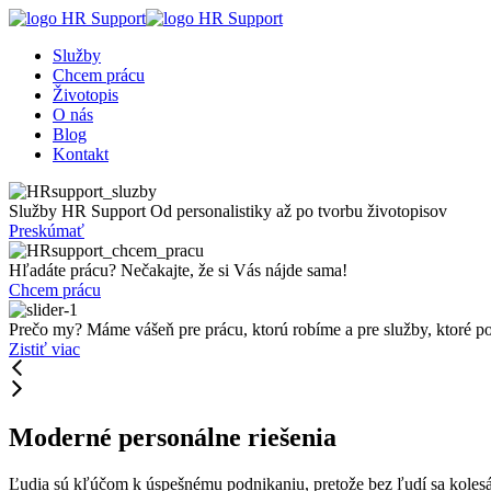
Služby
Chcem prácu
Životopis
O nás
Blog
Kontakt
Služby HR Support
Od personalistiky až po tvorbu životopisov
Preskúmať
Hľadáte prácu?
Nečakajte, že si Vás nájde sama!
Chcem prácu
Prečo my?
Máme vášeň pre prácu, ktorú robíme a pre služby, ktoré p
Zistiť viac
Moderné personálne riešenia
Ľudia sú kľúčom k úspešnému podnikaniu, pretože bez ľudí sa kolesá