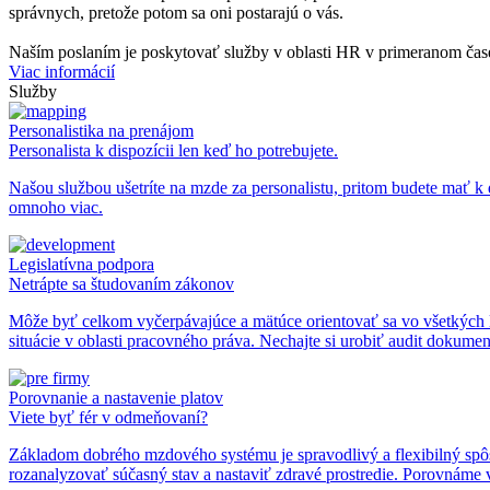
správnych, pretože potom sa oni postarajú o vás.
Naším poslaním je poskytovať služby v oblasti HR v primeranom čase
Viac informácií
Služby
Personalistika na prenájom
Personalista k dispozícii len keď ho potrebujete.
Našou službou ušetríte na mzde za personalistu, pritom budete mať k
omnoho viac.
Legislatívna podpora
Netrápte sa študovaním zákonov
Môže byť celkom vyčerpávajúce a mätúce orientovať sa vo všetkých le
situácie v oblasti pracovného práva. Nechajte si urobiť audit dokumen
Porovnanie a nastavenie platov
Viete byť fér v odmeňovaní?
Základom dobrého mzdového systému je spravodlivý a flexibilný sp
rozanalyzovať súčasný stav a nastaviť zdravé prostredie. Porovnám