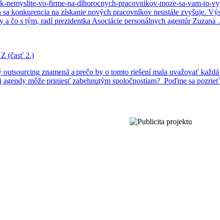
/ak-nemyslite-vo-firme-na-dlhorocnych-pracovnikov-moze-sa-vam-to-vy
a konkurencia na získanie nových pracovníkov neustále zvyšuje. Výsl
 a čo s tým, radí prezidentka Asociácie personálnych agentúr Zuzana
Z (časť 2.)
ý outsourcing znamená a prečo by o tomto riešení mala uvažovať každá z
 agendy môže priniesť zabehnutým spoločnostiam? Poďme sa pozrieť na