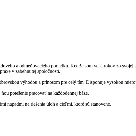
dového a odmeňovacieho poriadku. Keďže som veľa rokov zo svojej pro
praxe v zabehnutej spoločnosti.
ola obrovskou výhodou a prínosom pre celý tím. Disponuje vysokou mier
 s ňou potešenie pracovať na každodennej báze.
mi nápadmi na riešenia úloh a cieľmi, ktoré sú stanovené.