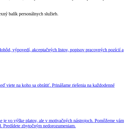
xný balík personálnych služieb.
dohôd, výpovedí, akceptačných listov, popisov pracovných pozícií a
eď viete na koho sa obrátiť. Prinášame riešenia na každodenné
 je vo výške platov, ale v motivačných nástrojoch. Pomôžeme vám
zd. Predídete zbytočným nedorozumeniam.