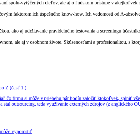
ní spolu-vytýčených cieľov, ale aj o ľudskom prístupe v akejkoľvek si
účovým faktorom ich úspešného know-how. Ich vedomosti od A-absolve
kou, ako aj udržiavanie pravidelného testovania a screeningu účastní
 ale aj v osobnom živote. Skúsenosťami a profesionalitou, s ktorými 
o Z (časť 1.)
ľ čo firmu si môže v priebehu pár hodín založiť ktokoľvek, splniť všet
 stal outsourcing, teda využívanie externých zdrojov (z anglického O
o môže vypomstiť