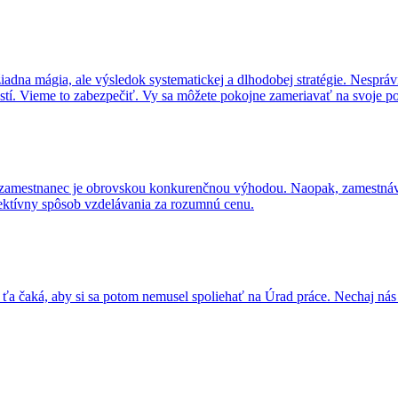
iadna mágia, ale výsledok systematickej a dlhodobej stratégie. Nesprávn
tí. Vieme to zabezpečiť. Vy sa môžete pokojne zameriavať na svoje po
ený zamestnanec je obrovskou konkurenčnou výhodou. Naopak, zamestná
ktívny spôsob vzdelávania za rozumnú cenu.
o ťa čaká, aby si sa potom nemusel spoliehať na Úrad práce. Nechaj nás