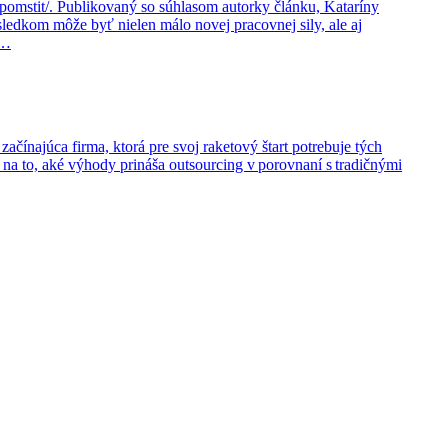
pomstit/. Publikovaný so súhlasom autorky článku, Kataríny
edkom môže byť nielen málo novej pracovnej sily, ale aj
 …
ačínajúca firma, ktorá pre svoj raketový štart potrebuje tých
 to, aké výhody prináša outsourcing v porovnaní s tradičnými