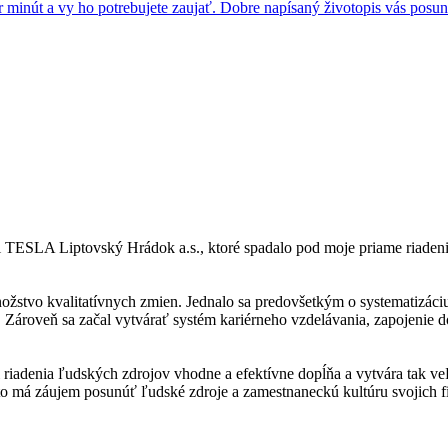
 minút a vy ho potrebujete zaujať. Dobre napísaný životopis vás posuni
TESLA Liptovský Hrádok a.s., ktoré spadalo pod moje priame riadenie
stvo kvalitatívnych zmien. Jednalo sa predovšetkým o systematizáciu
Zároveň sa začal vytvárať systém kariérneho vzdelávania, zapojenie do
i riadenia ľudských zdrojov vhodne a efektívne dopĺňa a vytvára tak v
 má záujem posunúť ľudské zdroje a zamestnaneckú kultúru svojich fi