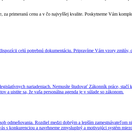
, za primeranú cenu a v čo najvyššej kvalite. Poskytneme Vám komple
 dispozícii celú potrebnú dokumentáciu. Pripravíme Vám vzory zmlúv, 
gislatívnych nariadeniach. Nemusíte študovať Zákonník práce, stačí k
tov a uistite sa, že vaša personálna agenda je v súlade so zákonom.
ôsob odmeňovania. Rozdiel medzi dobrým a lepším zamestnávateľom nie
e vás s konkurenciou a navrhneme zmysluplný a motivujúci systém mie