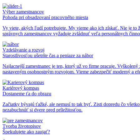
Výber zamestnancov
Pohoda pri obsadzovaní pracovného miesta
Vy viete, akých ľudí potrebujete. My vieme ako ich získať. Nie je to ž
správnych zamestnancov vyžaduje zvládnuť veľa personálnych činnos
Vzdelávanie a rozvoj
Starostlivosťou ušetríte čas a peniaze za nábor
Najlacnejší zamestnanec je ten, ktorý už vo firme pracuje. Vyškol
nastaveným osobnostným rozvojom. Vieme zabezpečiť moderný a efe
Kariérový kompas
Dostaneme ťa do obrazu
Začiatky bývajú ťažké, ale nemusí to tak byť. Zisti dopredu čo všetk
nezabuchnúť si dvere pred príležitosťou.
Tvorba životopisov
Špekulujete ako zaujať?